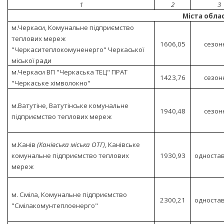
1
2
3
Міста обла
м.Черкаси, Комунальне підприємство
теплових мереж
1606,05
сезон
"Черкаситеплокомуненерго" Черкаської
міської ради
м.Черкаси ВП "Черкаська ТЕЦ" ПРАТ
1423,76
сезон
"Черкаське хімволокно"
м.Ватутіне, Ватутінське комунальне
1940,48
сезон
підприємство теплових мереж
м.Канів
(Канівська міська ОТГ)
, Канівське
комунальне підприємство теплових
1930,93
односта
мереж
м. Сміла, Комунальне підприємство
2300,21
односта
"Смілакомунтеплоенерго"