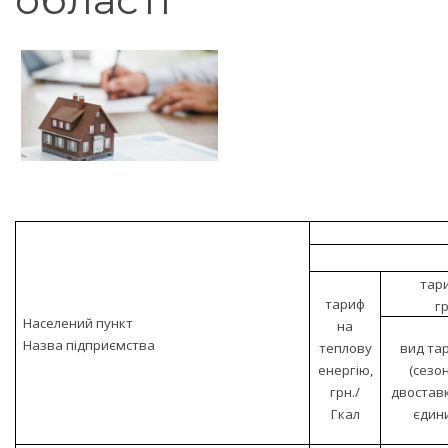
тар
тариф
г
Населений пункт
на
Назва підприємства
теплову
вид та
енергію,
(сезо
грн./
двостав
Гкал
єдин