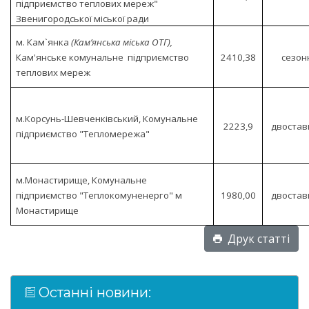
підприємство теплових мереж"
Звенигородської міської ради
м. Кам`янка
(Кам’янська міська ОТГ),
Кам'янське комунальне підприємство
2410,38
сезон
теплових мереж
м.Корсунь-Шевченківський, Комунальне
2223,9
двостав
підприємство "Тепломережа"
м.Монастирище, Комунальне
підприємство "Теплокомуненерго" м
1980,00
двостав
Монастирище
Друк статті
Останні новини: