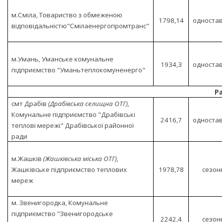
м.Сміла, Товариство з обмеженою
1798,14
односта
відповідальністю"Смілаенергопромтранс"
м.Умань, Уманське комунальне
1934,3
односта
підприємство "Уманьтеплокомуненерго"
Р
смт Драбів
(Драбівська селищна ОТГ),
Комунальне підприємство "Драбівські
2416,7
односта
теплові мережі" Драбівської районної
ради
м.Жашків
(Жашківська міська ОТГ),
Жашківське підприємство теплових
1978,78
сезон
мереж
м. Звенигородка, Комунальне
підприємство "Звенигородське
2242,4
сезон