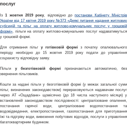
послуг
Із
1 жовтня 2019 року
, відповідно до
постанови Кабінету Міністрі
України від 17 квітня 2019 року №373 «Деякі питання надання житлових
субсидій та пільг на оплату житлово-комунальних послуг у грошовій
формі»
, пільги на оплату житлово-комунальних послуг надаватимуться
у грошовій формі.
Для отримання пільг
у готівковій формі
з початку опалювального
періоду необхідно до 15 жовтня 2019 року подати до управління
соцзахисту відповідну заяву.
Пільги
у безготівковій формі
призначаються автоматично, без
звернення пільговиків.
Кошти за надані пільги у безготівковій формі (у межах загальної суми
пільг, визначених законодавством) перераховуються надавачам послуг
через АТ «Ощадбанк» щомісячно (до 18 числа наступного місяця) у
встановленій законодавством послідовності: централізоване опалення,
постачання гарячої води, централізоване водопостачання та
водовідведення, електропостачання, газопостачання для приготування
їжі та підігріву води, вивезення побутових відходів, послуги з управління
багатоквартирним будинком.