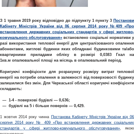
З 1 травня 2019 року
відповідно до підпункту 1 пункту 3
Постанов
Кабінету Міністрів України від 06 серпня 2014 року №409 «Про
встановлення державних соціальних стандартів у сфері житлово-
комунального обслуговування»
встановлено соціальні нормативи 
разі використання теплової енергії для централізованого опалення
абонентами, житлові будинки яких обладнані будинковими та/або
квартирними приладами обліку в
розмірі 0,0383 Гкал н
1кв.м
опалювальної площі на місяць в опалювальний період.
Коригуючі коефіцієнти для розрахунку розміру витрат теплової
енергії на потреби опалення в залежності від поверховості будинку
залишилися без змін. Для Черкаської області коригуючі коефіцієнти
складають:
— 1-4 - поверхові будівлі — 0,636;
— будівлі на 5 і більше поверхів — 0,429.
1 жовтня 2014 року чинна
Постанова Кабінету Міністрів України від 06
серпня 2014 року № 409 «Про встановлення державних соціальних
стандартів у сфері житлово-комунального обслуговування»
, яко
встановлено: