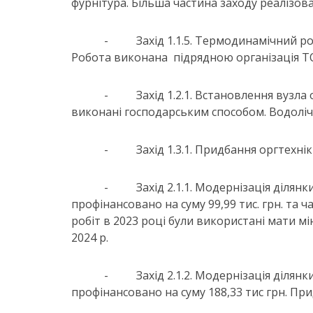
фурнітура. Більша частина заходу реалізова
-
Захід 1.1.5. Термодинамічний ро
Робота виконана підрядною організація ТОВ
-
Захід 1.2.1. Встановлення вузл
виконані господарським способом. Водоліч
-
Захід 1.3.1. Придбання оргтехні
-
Захід 2.1.1. Модернізація діля
профінансовано на суму 99,99 тис. грн. та
робіт в 2023 році були використані мати мі
2024 р.
-
Захід 2.1.2. Модернізація ділян
профінансовано на суму 188,33 тис грн. Пр