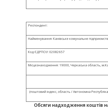
Респондент:
Найменування: Канівське комунальне підприємс
Код ЄДРПОУ: 02082657
Місцезнаходження: 19000, Черкаська область, м.Кан
(поштовий індекс, область / Автономна Республіка
Обсяги надходження коштів н