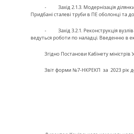
-
Захід 2.1.3. Модернізація ділян
Придбані сталеві труби в ПЕ оболонці та д
-
Захід 3.2.1. Реконструкція вузл
ведуться роботи по наладці. Введенню в е
Згідно Постанови Кабінету міністрів У
Звіт форми №7-НКРЕКП за 2023 рік д