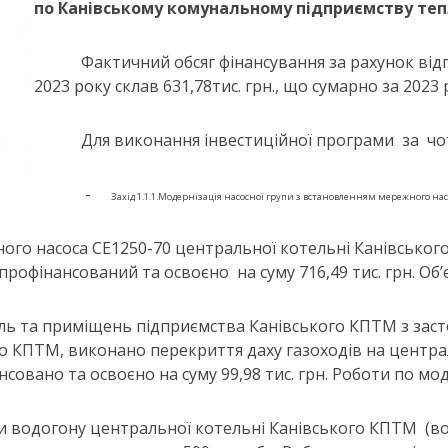
по Канівському комунальному підприємству те
Фактичний обсяг фінансування за рахунок відп
2023 року склав 631,78тис. грн., що сумарно за 2023 
Для виконання інвестиційної програми за чоти
-
Захід 1.1.1.Модернізація насосної групи з встановленням мережного насоса
ежного насоса СЕ1250-70 центральної котельні Канівськ
профінансований та освоєно на суму 716,49 тис. грн. Об
івель та приміщень підприємства Канівського КПТМ з за
о КПТМ, виконано перекриття даху газоходів на централ
совано та освоєно на суму 99,98 тис. грн. Роботи по моде
нки водогону центральної котельні Канівського КПТМ (во