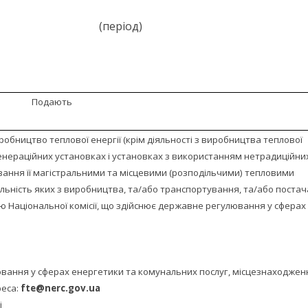
(період)
Подають
робництво теплової енергії (крім діяльності з виробництва теплової
генераційних установках і установках з використанням нетрадиційни
вання її магістральними та місцевими (розподільчими) тепловими
яльність яких з виробництва, та/або транспортування, та/або поста
ю Національної комісії, що здійснює державне регулювання у сферах
омунальних послуг
лювання у сферах енергетики та комунальних послуг, місцезнаходжен
реса:
fte@nerc.gov.ua
і