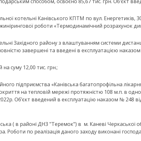
подарським способом, освоєно 85,67 тис. грн. Об’єкт вв
ьної котельні Канівського КПТМ по вул. Енергетиків, 30 
нірингової роботи «Термодинамічний розрахунок димової
ельні Західного району з влаштуванням системи дистанці
вністю завершені та введені в експлуатацією наказом №
а суму 12,00 тис. грн.;
ійного підприємства «Канівська багатопрофільна лікарня
 покриття на тепловій мережі протяжністю 108 м.п. в од
 в 2022р. Об’єкт введений в експлуатацію наказом № 248 
ська ( в районі ДНЗ "Теремок") в м. Каневі Черкаської об
ра. Роботи по реалізація даного заходу виконані господ