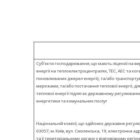
Суб'єкти господарювання, що мають ліцензії на ви
енергії на теплоелектроцентралях, ТЕС, АЕС та ко
поновлюваних джерел енергії), та/або транспорту
мережами, та/або постачання теплової енергії, ді
теплової енергії підлягає державному регулюванн
енергетики та к
Національній комісії, що здійснює державне регу
03057, м. Київ, вул. Смоленська, 19, електронна ад
та її територіальному органу у відповідному регіон