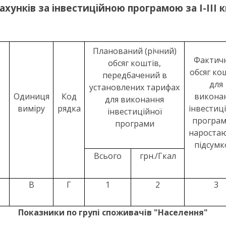
хунків за інвестиційною програмою за І-ІІІ к
Планований (річний)
Фактич
обсяг коштів,
обсяг ко
передбачений в
для
установлених тарифах
Одиниця
Код
викона
для виконання
виміру
рядка
інвестиц
інвестиційної
програм
програми
нароста
підсумк
Всього
грн./Гкал
В
Г
1
2
3
Показники по групі споживачів "Населення"