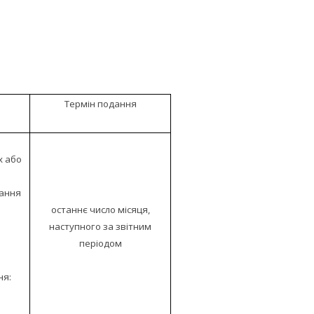
Термін подання
х або
чання
останнє число місяця,
наступного за звітним
періодом
ня: