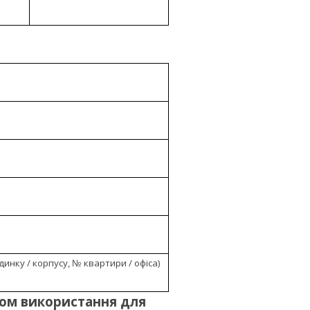
инку / корпусу, № квартири / офіса)
мом використання для