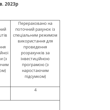
в. 2023р
Перераховано на
ний
поточний рахунок із
штів
спеціальним режимом
використання для
ння
проведення
ійної
розрахунків за
и (з
інвестиційною
ючим
програмою (з
ом)
наростаючим
підсумком)
4