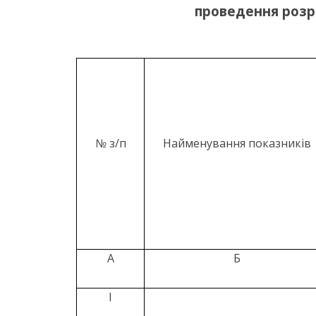
проведення розра
№ з/п
Найменування показників
А
Б
І