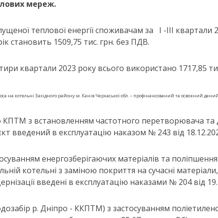
плових мереж.
ущеної теплової енергії споживачам за І -ІІІ квартали 
рік становить 1509,75 тис. грн. без ПДВ.
ри квартали 2023 року всього використано 1717,85 тис. 
 на котельні Західного району м. Канів Черкаської обл. – профінансований та освоєний даний 
ого КПТМ з встановленням частотного перетворювача та
’єкт введений в експлуатацію наказом № 243 від 18.12.2
стосуванням енергозберігаючих матеріалів та поліпшенн
ьній котельні з заміною покриття на сучасні матеріали
рнізації введені в експлуатацію наказами № 204 від 19.1
дозабір р. Дніпро - ККПТМ) з застосуванням поліетиленов