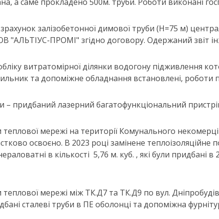
на, а саме прокладено 500м. труби. Роботи виконані гос
зрахунок залізобетонної димової труби (Н=75 м) централ
 "АЛЬТІУС-ПРОМІ" згідно договору. Одержаний звіт інжи
а обліку витратомірної ділянки водогону підживлення кот
ильник та допоміжне обладнання встановлені, роботи по
ки – придбаний лазерний багатофункціональний пристрій н
нки теплової мережі на території Комунального некомерц
 частково освоєно. В 2023 році замінене теплоізоляційне
нераловатні в кількості 5,76 м. куб. , які були придбані
ки теплової мережі між ТК.Д7 та ТК.Д9 по вул. Дніпробудів
идбані сталеві труби в ПЕ оболонці та допоміжна фурніту