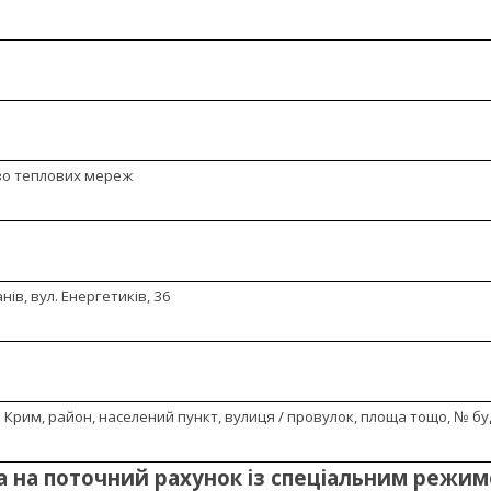
тво теплових мереж
ів, вул. Енергетиків, 36
 Крим, район, населений пункт, вулиця / провулок, площа тощо, № буд
а на поточний рахунок із спеціальним режи