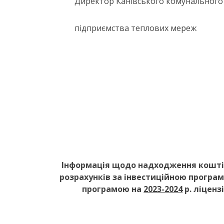
Директор Канівського комунального
підприємства теплови
Інформація щодо надходження коштів
розрахунків за інвестиційною програм
програмою на
2023-2024
р. ліценз