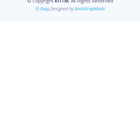
© Copyright
КПТМ
. All Rights Reserved
Вхід
Designed by
BootstrapMade